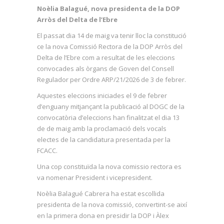
Noèlia Balagué, nova presidenta de la DOP
Arròs del Delta de l’Ebre
El passat dia 14 de maig va tenir lloc la constitució
ce la nova Comissió Rectora de la DOP Arròs del
Delta de l’Ebre com a resultat de les eleccions
convocades als òrgans de Goven del Consell
Regulador per Ordre ARP/21/2026 de 3 de febrer.
Aquestes eleccions iniciades el 9 de febrer
d’enguany mitjançant la publicació al DOGC de la
convocatòria d’eleccions han finalitzat el dia 13
de de maig amb la proclamació dels vocals
electes de la candidatura presentada per la
FCACC.
Una cop constituïda la nova comissio rectora es
va nomenar President i vicepresident.
Noèlia Balagué Cabrera ha estat escollida
presidenta de la nova comissió, convertint-se així
en la primera dona en presidir la DOP i Àlex